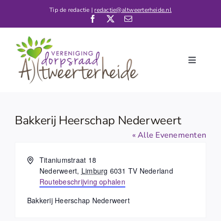
Ga
Tip de redactie |
redactie@altweerterheide.nl
naar
inhoud
Toggle
Navigati
Home
Nieuws
Bakkerij Heerschap Nederweert
Kalender
« Alle Evenementen
De Dorpsraad
Adres
Titaniumstraat 18
Nederweert
,
Limburg
6031 TV
Nederland
Verenigingen
Routebeschrijving ophalen
Contact
Bakkerij Heerschap Nederweert