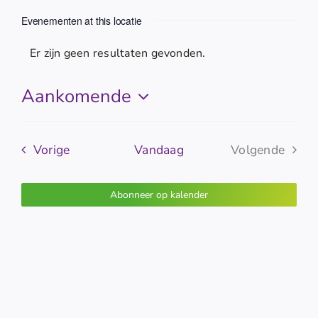
Evenementen at this locatie
Er zijn geen resultaten gevonden.
Bericht
Aankomende
Selecteer
een
Evenementen
datum.
Vorige
Vandaag
Volgende
Evenemen
Abonneer op kalender