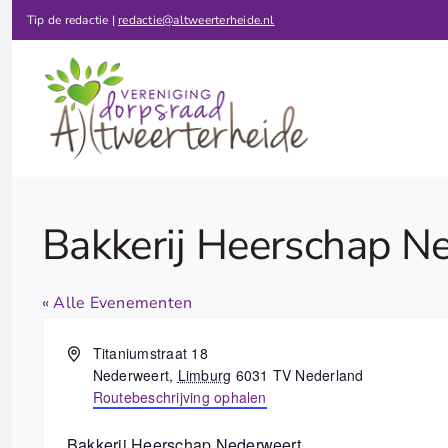
Ga
Tip de redactie |
redactie@altweerterheide.nl
naar
inhoud
Bakkerij Heerschap N
« Alle Evenementen
Adres
Titaniumstraat 18
Nederweert
,
Limburg
6031 TV
Nederland
Routebeschrijving ophalen
Bakkerij Heerschap Nederweert