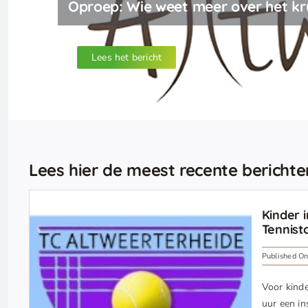
Oproep: Wie weet meer over het kr
Lees het bericht
Lees hier de meest recente berichte
Kinder i
Tennist
Published O
Voor kind
uur een in