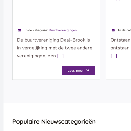
In de categorie:
Buurtverenigingen
In de ca
De buurtvereniging Daal-Brook is,
Ontstaan
in vergelijking met de twee andere
ontstaan 
verenigingen, een
[...]
[...]
Lees meer
Populaire Nieuwscategorieën