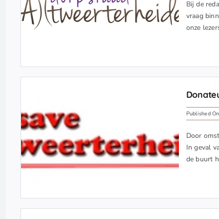
Bij de red
vraag binn
onze lezer
Donateu
Published On
Door omsta
In geval v
de buurt h