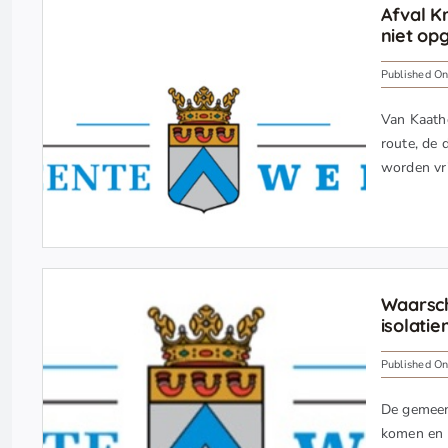
Afval K
niet op
Published On
Van Kaatho
route, de 
worden vri
Waarsch
isolati
Published On
De gemeen
komen en 