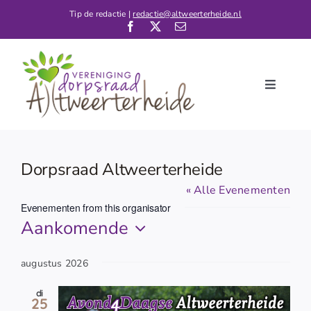
Ga
Tip de redactie |
redactie@altweerterheide.nl
naar
inhoud
Toggle
Navigati
Home
Nieuws
Dorpsraad Altweerterheide
Kalender
« Alle Evenementen
Evenementen from this organisator
De Dorpsraad
Aankomende
Verenigingen
Selecteer
een
augustus 2026
Contact
datum.
di
25