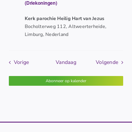
(Driekoningen)
Kerk parochie Heilig Hart van Jezus
Bocholterweg 112, Altweerterheide,
Limburg, Nederland
Evenementen
Even
Vorige
Vandaag
Volgende
Abonneer op kalender