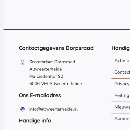
Contactgegevens Dorpsraad
Handig
Activi
Secretariaat Dorpsraad
Altweerterheide
Contac
P/a Lindenhof 92
6006 VM Altweerterheide
Privacy
Ons E-mailadres
Peiling
Nieuw
info@altweerterheide.nl
Aanmel
Handige info