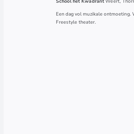
School het Kwadrant
Weert, Thorn
Een dag vol muzikale ontmoeting.
Freestyle theater.