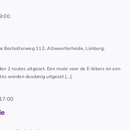
9:00
us
Bocholterweg 112, Altweerterheide, Limburg,
den 2 routes uitgezet. Een route voor de E-bikers en een
utes worden dusdanig uitgezet
[...]
17:00
ie