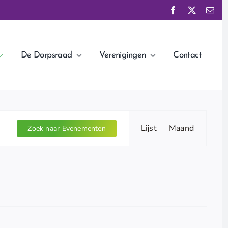
De Dorpsraad
Verenigingen
Contact
Evenement
Lijst
Maand
weergaven
Zoek naar Evenementen
navigatie