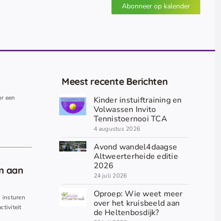
Abonneer op kalender
Meest recente Berichten
or een
Kinder instuiftraining en
.
Volwassen Invito
Tennistoernooi TCA
4 augustus 2026
Avond wandel4daagse
Altweerterheide editie
2026
en aan
24 juli 2026
Oproep: Wie weet meer
n insturen
over het kruisbeeld aan
ctiviteit
de Heltenbosdijk?