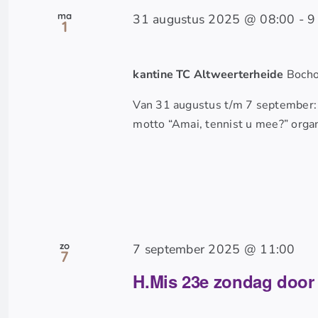
met
ma
31 augustus 2025 @ 08:00
-
9
keyword.
1
kantine TC Altweerterheide
Bocho
Van 31 augustus t/m 7 september:
motto “Amai, tennist u mee?” orga
zo
7 september 2025 @ 11:00
7
H.Mis 23e zondag door 