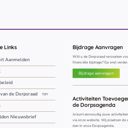
e Links
Bijdrage Aanvragen
Wilt u de Dorpsraad verzoeken vo
teit Aanmelden
financiële bijdrage? Ga snel verder
t
Bijdrage aanvragen
beleid
 van de Dorpsraad
TIP!
Activiteiten Toevoeg
de Dorpsagenda
s
Je kunt eenvoudig jouw activiteite
den Nieuwsbrief
via onze website. Wij plaatsen de a
dan in onze Dorpsagenda.