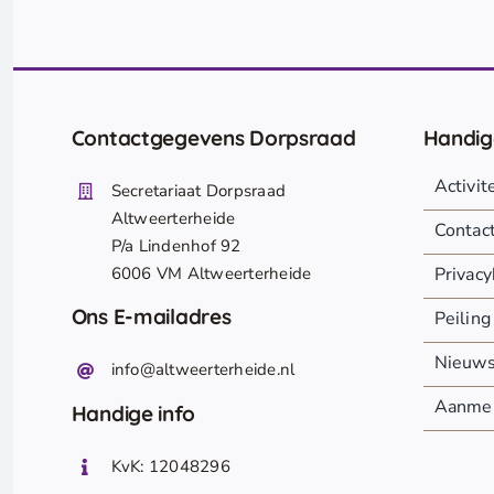
Contactgegevens Dorpsraad
Handig
Activi
Secretariaat Dorpsraad
Altweerterheide
Contac
P/a Lindenhof 92
6006 VM Altweerterheide
Privacy
Ons E-mailadres
Peiling
Nieuw
info@altweerterheide.nl
Aanmel
Handige info
KvK: 12048296