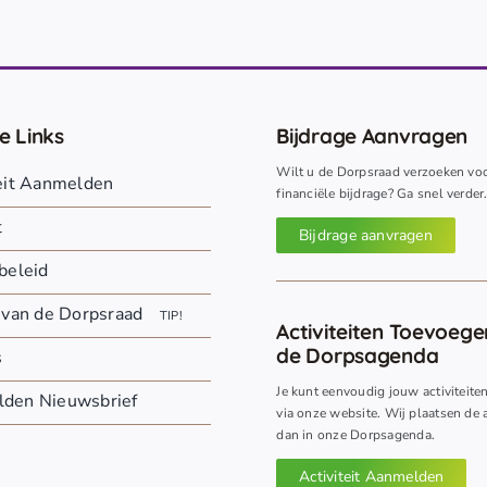
e Links
Bijdrage Aanvragen
Wilt u de Dorpsraad verzoeken vo
teit Aanmelden
financiële bijdrage? Ga snel verder
t
Bijdrage aanvragen
beleid
 van de Dorpsraad
TIP!
Activiteiten Toevoeg
de Dorpsagenda
s
Je kunt eenvoudig jouw activiteite
den Nieuwsbrief
via onze website. Wij plaatsen de a
dan in onze Dorpsagenda.
Activiteit Aanmelden