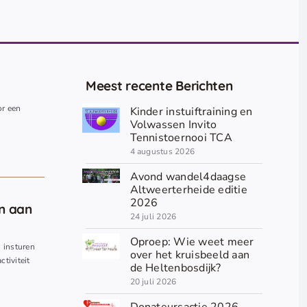
Meest recente Berichten
or een
Kinder instuiftraining en
.
Volwassen Invito
Tennistoernooi TCA
4 augustus 2026
Avond wandel4daagse
Altweerterheide editie
2026
en aan
24 juli 2026
Oproep: Wie weet meer
n insturen
over het kruisbeeld aan
ctiviteit
de Heltenbosdijk?
20 juli 2026