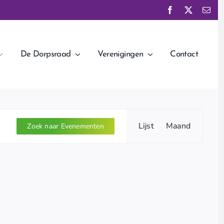
De Dorpsraad
Verenigingen
Contact
Evenement
Lijst
Maand
weergaven
Zoek naar Evenementen
navigatie