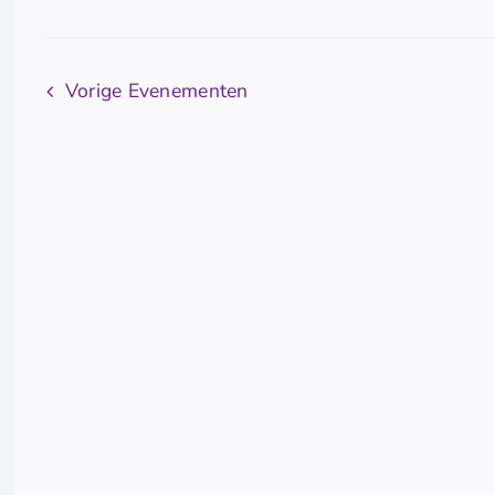
met
keyword.
Vorige
Evenementen