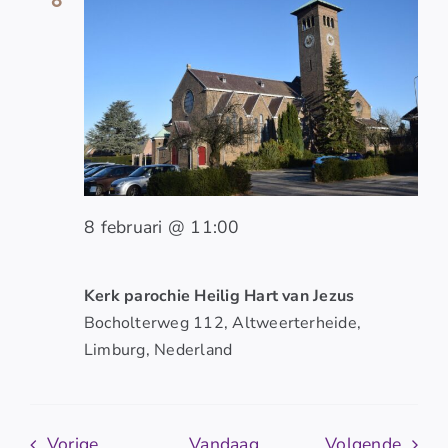
8 februari @ 11:00
Kerk parochie Heilig Hart van Jezus
Bocholterweg 112, Altweerterheide,
Limburg, Nederland
Evenementen
Even
Vorige
Vandaag
Volgende