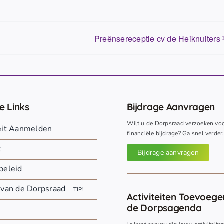
Preênsereceptie cv de Heiknuiters
e Links
Bijdrage Aanvragen
Wilt u de Dorpsraad verzoeken vo
teit Aanmelden
financiële bijdrage? Ga snel verder
t
Bijdrage aanvragen
beleid
 van de Dorpsraad
TIP!
Activiteiten Toevoeg
de Dorpsagenda
s