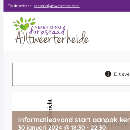
Ga
Tip de redactie |
redactie@altweerterheide.nl
naar
inhoud
Dit eve
Informatieavond start aanpak ker
30 januari 2024 @ 18:30
-
22:30