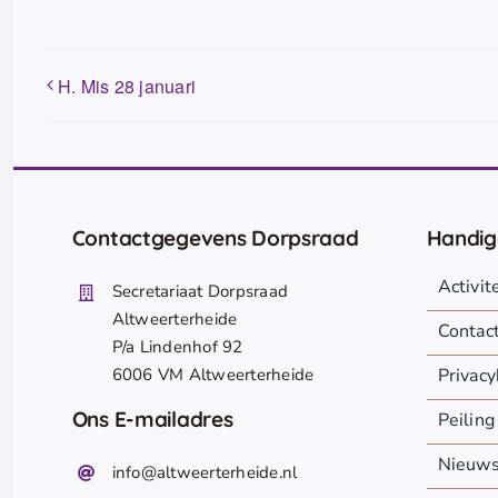
H. Mis 28 januari
Contactgegevens Dorpsraad
Handig
Activi
Secretariaat Dorpsraad
Altweerterheide
Contac
P/a Lindenhof 92
6006 VM Altweerterheide
Privacy
Ons E-mailadres
Peiling
Nieuw
info@altweerterheide.nl