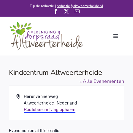
Ga
Tip de redactie |
redactie@altweerterheide.nl
naar
inhoud
Toggle
Navigati
Home
Nieuws
Kindcentrum Altweerterheide
Kalender
« Alle Evenementen
De Dorpsraad
Adres
Herenvennenweg
Altweerterheide
,
Nederland
Verenigingen
Routebeschrijving ophalen
Contact
Evenementen at this locatie