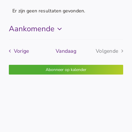
Er zijn geen resultaten gevonden.
Bericht
Aankomende
Selecteer
een
Evenementen
datum.
Vorige
Vandaag
Volgende
Evenemen
Abonneer op kalender