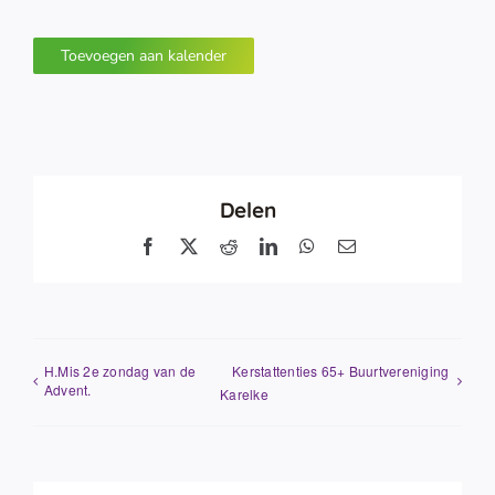
Toevoegen aan kalender
Delen
Facebook
X
Reddit
LinkedIn
WhatsApp
E-
mail
H.Mis 2e zondag van de
Kerstattenties 65+ Buurtvereniging
Advent.
Karelke