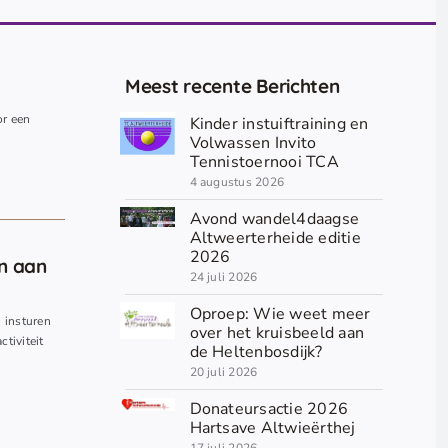
Meest recente Berichten
or een
Kinder instuiftraining en
.
Volwassen Invito
Tennistoernooi TCA
4 augustus 2026
Avond wandel4daagse
Altweerterheide editie
2026
en aan
24 juli 2026
Oproep: Wie weet meer
n insturen
over het kruisbeeld aan
ctiviteit
de Heltenbosdijk?
20 juli 2026
Donateursactie 2026
Hartsave Altwieërthej