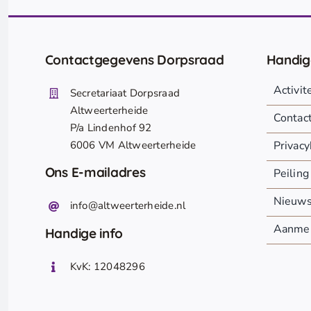
Contactgegevens Dorpsraad
Handig
Activi
Secretariaat Dorpsraad
Altweerterheide
Contac
P/a Lindenhof 92
6006 VM Altweerterheide
Privacy
Ons E-mailadres
Peiling
Nieuw
info@altweerterheide.nl
Aanmel
Handige info
KvK: 12048296