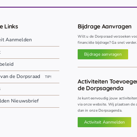
e Links
Bijdrage Aanvragen
Wilt u de Dorpsraad verzoeken vo
teit Aanmelden
financiële bijdrage? Ga snel verder
t
Bijdrage aanvragen
beleid
 van de Dorpsraad
TIP!
Activiteiten Toevoeg
de Dorpsagenda
s
Je kunt eenvoudig jouw activiteite
den Nieuwsbrief
via onze website. Wij plaatsen de a
dan in onze Dorpsagenda.
Activiteit Aanmelden