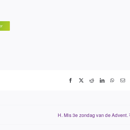
er
Facebook
X
Reddit
LinkedIn
WhatsA
E-
ma
H. Mis 3e zondag van de Advent.