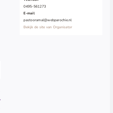
0495-561273
E-mail
pastooramal@webparochie.nl
Bekijk de site van Organisator
pp
il