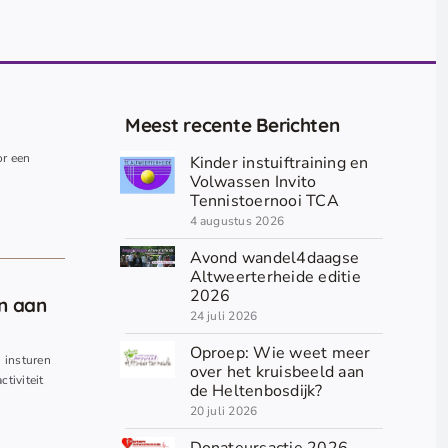
Meest recente Berichten
or een
Kinder instuiftraining en
.
Volwassen Invito
Tennistoernooi TCA
4 augustus 2026
Avond wandel4daagse
Altweerterheide editie
2026
en aan
24 juli 2026
Oproep: Wie weet meer
n insturen
over het kruisbeeld aan
ctiviteit
de Heltenbosdijk?
20 juli 2026