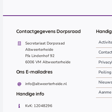
Contactgegevens Dorpsraad
Handig
Activi
Secretariaat Dorpsraad
Altweerterheide
Contac
P/a Lindenhof 92
6006 VM Altweerterheide
Privacy
Ons E-mailadres
Peiling
Nieuw
info@altweerterheide.nl
Aanmel
Handige info
KvK: 12048296