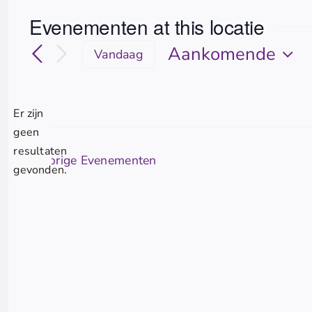
Evenementen at this locatie
Aankomende
Vandaag
Selecteer
een
datum.
Er zijn
geen
Bericht
resultaten
Vorige
Evenementen
gevonden.