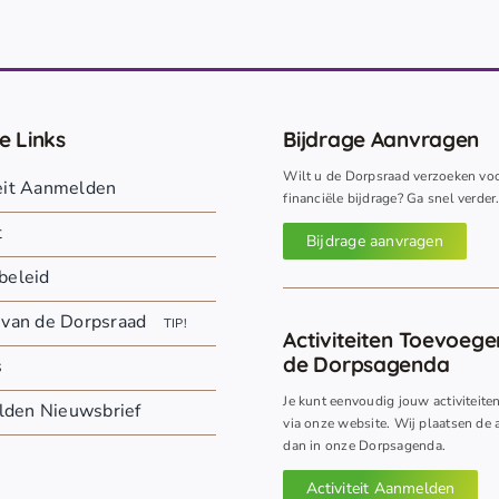
e Links
Bijdrage Aanvragen
Wilt u de Dorpsraad verzoeken vo
teit Aanmelden
financiële bijdrage? Ga snel verder
t
Bijdrage aanvragen
beleid
 van de Dorpsraad
TIP!
Activiteiten Toevoeg
de Dorpsagenda
s
Je kunt eenvoudig jouw activiteite
den Nieuwsbrief
via onze website. Wij plaatsen de a
dan in onze Dorpsagenda.
Activiteit Aanmelden