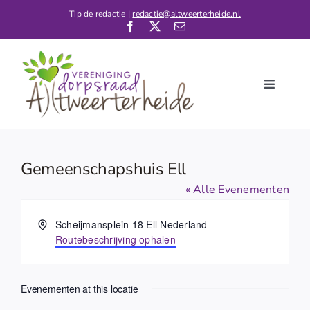
Ga
Tip de redactie |
redactie@altweerterheide.nl
naar
inhoud
Toggle
Navigati
Home
Nieuws
Gemeenschapshuis Ell
Kalender
« Alle Evenementen
De Dorpsraad
Adres
Scheijmansplein 18 Ell
Nederland
Routebeschrijving ophalen
Verenigingen
Contact
Evenementen at this locatie