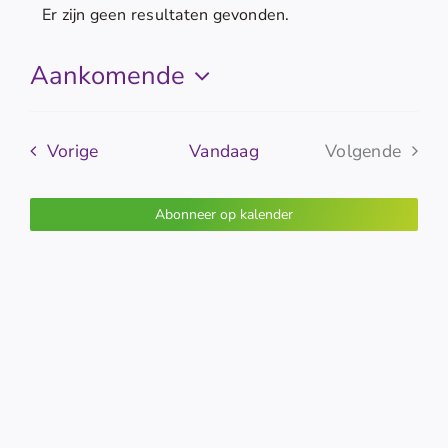
Er zijn geen resultaten gevonden.
Bericht
Aankomende
Selecteer
een
Evenementen
datum.
Vorige
Vandaag
Volgende
Evenemen
Abonneer op kalender