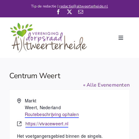
Ga
Tip de redactie |
redactie@altweerterheide.nl
naar
inhoud
Toggle
Navigati
Home
Nieuws
Centrum Weert
Kalender
« Alle Evenementen
De Dorpsraad
Adres
Markt
Weert
,
Nederland
Verenigingen
Routebeschrijving ophalen
Contact
Website
https://vivaceweert.nl
Het voetgangersgebied binnen de singels.