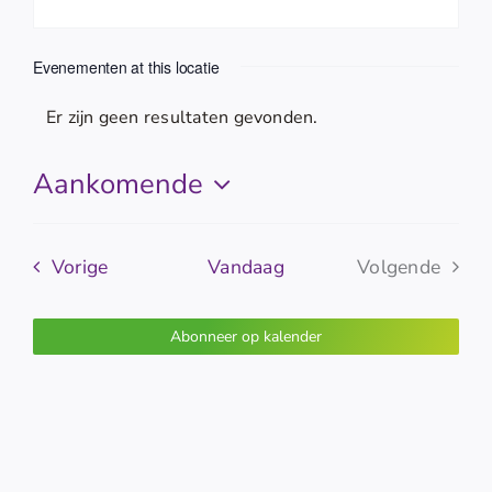
Evenementen at this locatie
Er zijn geen resultaten gevonden.
Bericht
Aankomende
Selecteer
een
Evenementen
datum.
Vorige
Vandaag
Volgende
Evenemen
Abonneer op kalender