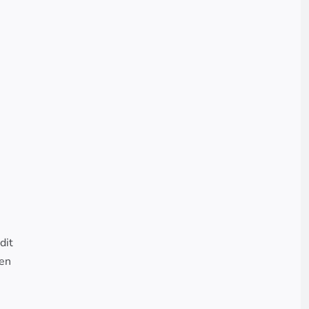
n
dit
 en