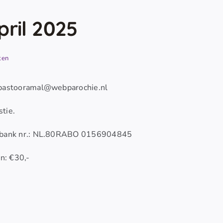
ril 2025
ten
s: pastooramal@webparochie.nl
stie.
Rabobank nr.: NL.80RABO 0156904845
n: €30,-