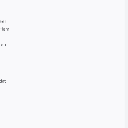
eer
t Hem
een
dat
n