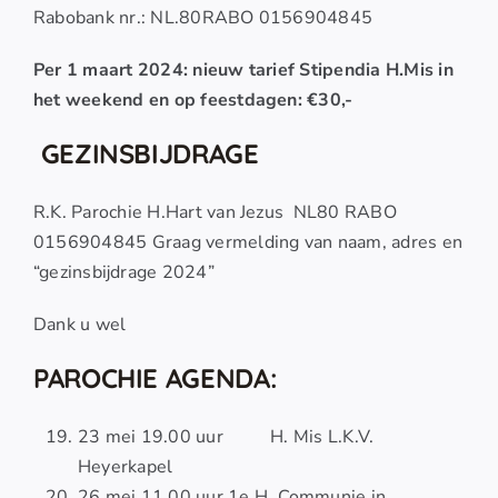
Rabobank nr.: NL.80RABO 0156904845
Per 1 maart 2024: nieuw tarief Stipendia H.Mis in
het weekend en op feestdagen: €30,-
GEZINSBIJDRAGE
R.K. Parochie H.Hart van Jezus NL80 RABO
0156904845 Graag vermelding van naam, adres en
“gezinsbijdrage 2024”
Dank u wel
PAROCHIE AGENDA:
23 mei 19.00 uur H. Mis L.K.V.
Heyerkapel
26 mei 11.00 uur 1e H. Communie in