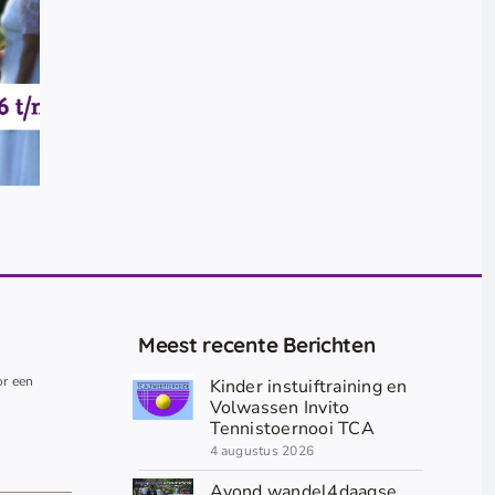
Meest recente Berichten
or een
Kinder instuiftraining en
.
Volwassen Invito
Tennistoernooi TCA
4 augustus 2026
Avond wandel4daagse