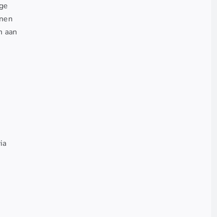
nge
nnen
n aan
ia