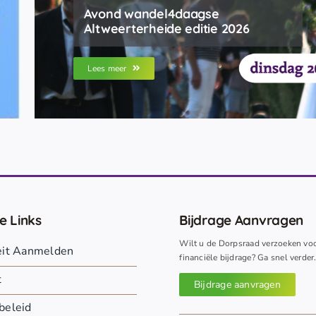
Avond wandel4daagse
Altweerterheide editie 2026
Lees meer
e Links
Bijdrage Aanvragen
Wilt u de Dorpsraad verzoeken vo
teit Aanmelden
financiële bijdrage? Ga snel verder
t
Bijdrage aanvragen
beleid