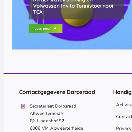
Volwassen Invito Tennistoernooi
TCA
Lees meer
Contactgegevens Dorpsraad
Handig
Activi
Secretariaat Dorpsraad
Altweerterheide
Contac
P/a Lindenhof 92
6006 VM Altweerterheide
Privacy