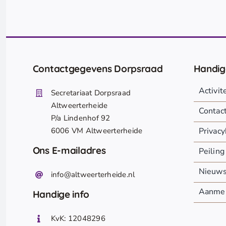
Contactgegevens Dorpsraad
Handig
Activi
Secretariaat Dorpsraad
Altweerterheide
Contac
P/a Lindenhof 92
6006 VM Altweerterheide
Privacy
Ons E-mailadres
Peiling
Nieuw
info@altweerterheide.nl
Aanmel
Handige info
KvK: 12048296