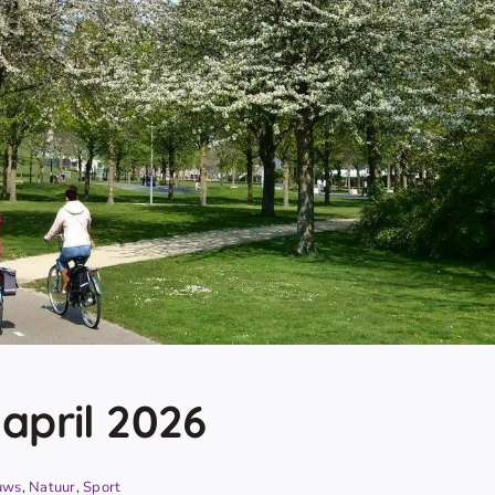
 april 2026
uws
,
Natuur
,
Sport