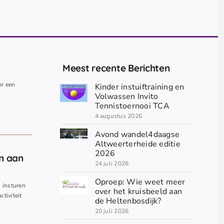
Meest recente Berichten
or een
Kinder instuiftraining en
.
Volwassen Invito
Tennistoernooi TCA
4 augustus 2026
Avond wandel4daagse
Altweerterheide editie
2026
en aan
24 juli 2026
Oproep: Wie weet meer
n insturen
over het kruisbeeld aan
ctiviteit
de Heltenbosdijk?
20 juli 2026