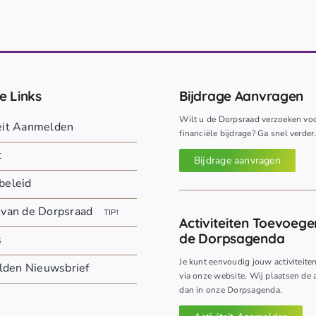
e Links
Bijdrage Aanvragen
Wilt u de Dorpsraad verzoeken vo
teit Aanmelden
financiële bijdrage? Ga snel verder
t
Bijdrage aanvragen
beleid
 van de Dorpsraad
TIP!
Activiteiten Toevoeg
de Dorpsagenda
s
Je kunt eenvoudig jouw activiteite
den Nieuwsbrief
via onze website. Wij plaatsen de a
dan in onze Dorpsagenda.