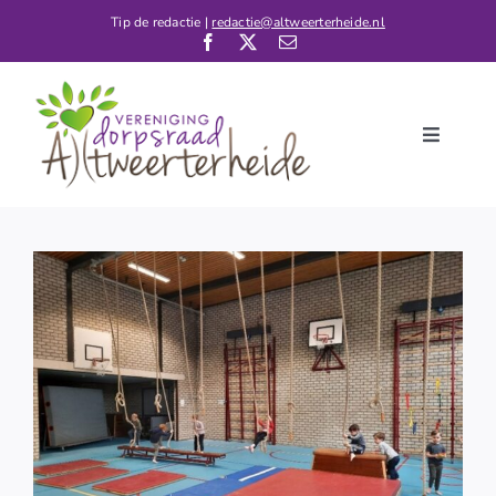
Ga
Tip de redactie |
redactie@altweerterheide.nl
naar
inhoud
Toggle
Navigati
Home
Nieuws
Kalender
De Dorpsraad
Verenigingen
Contact