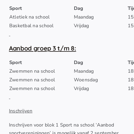
Sport
Dag
Ti
Atletiek na school
Maandag
15
Basketbal na school
Vrijdag
15
Aanbod groep 3 t/m 8:
Sport
Dag
Ti
Zwemmen na school
Maandag
18
Zwemmen na school
Woensdag
18
Zwemmen na school
Vrijdag
18
Inschrijven
Inschrijven voor blok 1 Sport na school ‘Aanbod
sportverenigingen’ is mogelijk vanaf 2 september