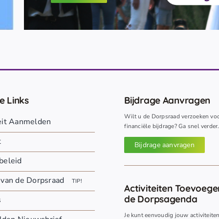
e Links
Bijdrage Aanvragen
Wilt u de Dorpsraad verzoeken vo
teit Aanmelden
financiële bijdrage? Ga snel verder
t
Bijdrage aanvragen
beleid
 van de Dorpsraad
TIP!
Activiteiten Toevoeg
de Dorpsagenda
s
Je kunt eenvoudig jouw activiteite