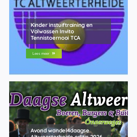
Kinder instuiftraining en
Volwassen Invito
Tennistoernooi TCA
Lees meer
Avond wandel4daagse
Altweerterheide editie 2026