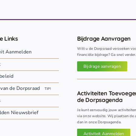
e Links
Bijdrage Aanvragen
Wilt u de Dorpsraad verzoeken vo
teit Aanmelden
financiële bijdrage? Ga snel verder
t
Bijdrage aanvragen
beleid
 van de Dorpsraad
TIP!
Activiteiten Toevoeg
de Dorpsagenda
s
Je kunt eenvoudig jouw activiteite
den Nieuwsbrief
via onze website. Wij plaatsen de a
dan in onze Dorpsagenda.
Activiteit Aanmelden