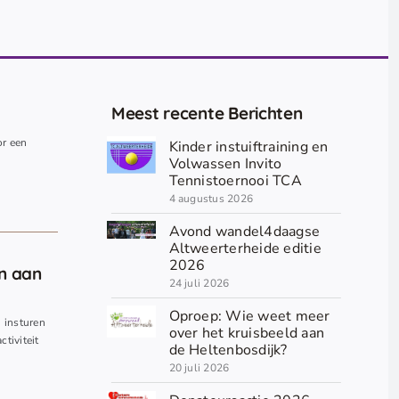
Meest recente Berichten
or een
Kinder instuiftraining en
.
Volwassen Invito
Tennistoernooi TCA
4 augustus 2026
Avond wandel4daagse
Altweerterheide editie
2026
en aan
24 juli 2026
Oproep: Wie weet meer
n insturen
over het kruisbeeld aan
ctiviteit
de Heltenbosdijk?
20 juli 2026