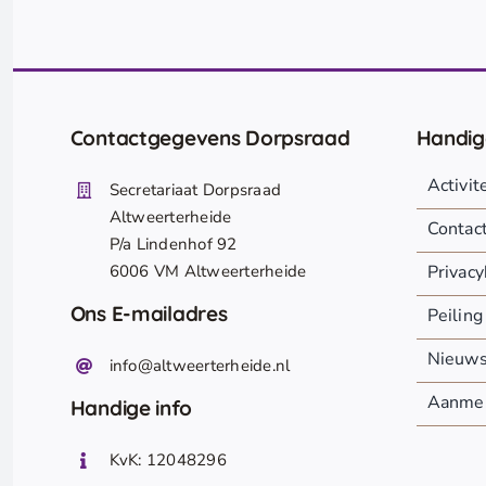
Contactgegevens Dorpsraad
Handig
Activi
Secretariaat Dorpsraad
Altweerterheide
Contac
P/a Lindenhof 92
6006 VM Altweerterheide
Privacy
Ons E-mailadres
Peiling
Nieuw
info@altweerterheide.nl
Aanmel
Handige info
KvK: 12048296