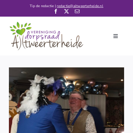
Ga
Tip de redactie |
redactie@altweerterheide.nl
naar
inhoud
Toggle
Navigati
Home
Nieuws
Kalender
De Dorpsraad
Verenigingen
Contact