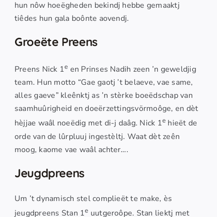
hun nôw hoeëgheden bekindj hebbe gemaaktj
tiêdes hun gala boônte aovendj.
Groeëte Preens
e
Preens Nick 1
en Prinses Nadih zeen ’n geweldjig
team. Hun motto “Gae gaotj ’t belaeve, vae same,
alles gaeve” kleênktj as ’n stèrke boeëdschap van
saamhuûrigheid en doeërzettingsvörmoôge, en dèt
e
hèjjae waâl noeëdig met di-j daâg. Nick 1
hieët de
orde van de lûrpluuj ingestèltj. Waat dèt zeên
moog, kaome vae waâl achter….
Jeugdpreens
Um ’t dynamisch stel complieët te make, ès
e
jeugdpreens Stan 1
uutgeroôpe. Stan liektj met