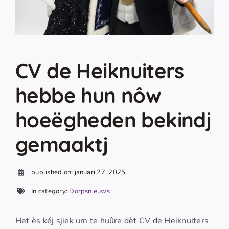
CV de Heiknuiters
hebbe hun nôw
hoeëgheden bekindj
gemaaktj
published on: januari 27, 2025
In category:
Dorpsnieuws
Het ès kéj sjiek um te huûre dèt CV de Heiknuiters