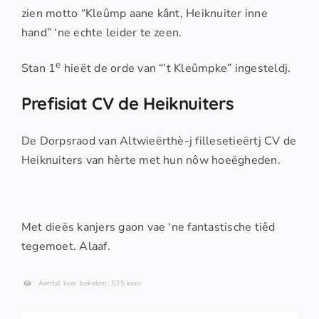
zien motto “Kleûmp aane kânt, Heiknuiter inne
hand” ‘ne echte leider te zeen.
e
Stan 1
hieët de orde van “’t Kleûmpke” ingesteldj.
Prefisiat CV de Heiknuiters
De Dorpsraod van Altwieërthè-j fillesetieërtj CV de
Heiknuiters van hèrte met hun nôw hoeëgheden.
Met dieës kanjers gaon vae ‘ne fantastische tiêd
tegemoet. Alaaf.
Aantal keer bekeken: 535 keer