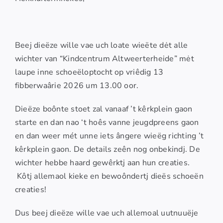
Beej dieëze wille vae uch loate wieëte dėt alle
wichter van “Kindcentrum Altweerterheide” mėt
laupe inne schoeëloptocht op vriêdig 13
fibberwaârie 2026 um 13.00 oor.
Dieëze boônte stoet zal vanaaf ’t kêrkplein gaon
starte en dan nao ‘t hoês vanne jeugdpreens gaon
en dan weer mét unne iets ângere wieëg richting ’t
kêrkplein gaon. De details zeên nog onbekindj. De
wichter hebbe haard gewêrktj aan hun creaties.
Kôtj allemaol kieke en bewoôndertj dieës schoeën
creaties!
Dus beej dieëze wille vae uch allemoal uutnuuëje