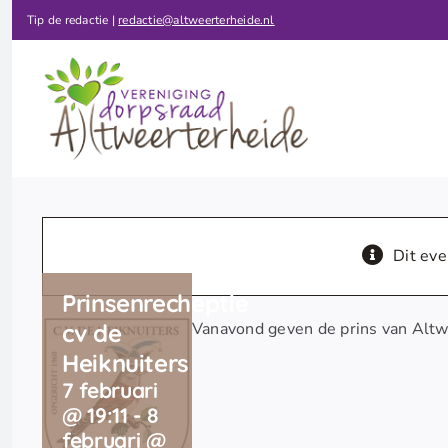
Ga
Tip de redactie |
redactie@altweerterheide.nl
naar
inhoud
Dit eve
Prinsenrecheptie
cv de
Vanavond geven de prins van Altwe
Heiknuiters
7 februari
@ 19:11
-
8
februari @