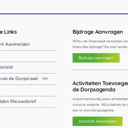
e Links
Bijdrage Aanvragen
Wilt u de Dorpsraad verzoeken vo
teit Aanmelden
financiële bijdrage? Ga snel verder
t
Bijdrage aanvragen
beleid
 van de Dorpsraad
TIP!
Activiteiten Toevoeg
de Dorpsagenda
s
Je kunt eenvoudig jouw activiteite
den Nieuwsbrief
via onze website. Wij plaatsen de a
dan in onze Dorpsagenda.
Activiteit Aanmelden