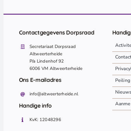
Contactgegevens Dorpsraad
Handig
Activi
Secretariaat Dorpsraad
Altweerterheide
Contac
P/a Lindenhof 92
6006 VM Altweerterheide
Privacy
Ons E-mailadres
Peiling
Nieuw
info@altweerterheide.nl
Aanmel
Handige info
KvK: 12048296