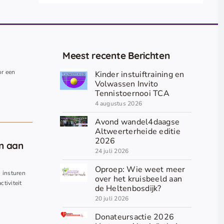
Meest recente Berichten
or een
Kinder instuiftraining en
.
Volwassen Invito
Tennistoernooi TCA
4 augustus 2026
Avond wandel4daagse
Altweerterheide editie
2026
en aan
24 juli 2026
Oproep: Wie weet meer
n insturen
over het kruisbeeld aan
ctiviteit
de Heltenbosdijk?
20 juli 2026
Donateursactie 2026