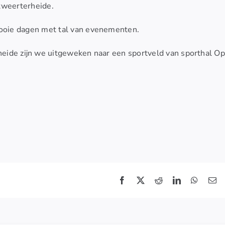
tweerterheide.
ooie dagen met tal van evenementen.
eide zijn we uitgeweken naar een sportveld van sporthal Op
Facebook
X
Reddit
LinkedIn
WhatsA
E-
ma