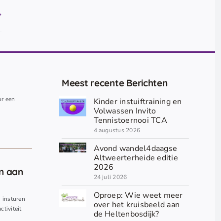
Meest recente Berichten
or een
Kinder instuiftraining en
.
Volwassen Invito
Tennistoernooi TCA
4 augustus 2026
Avond wandel4daagse
Altweerterheide editie
2026
en aan
24 juli 2026
Oproep: Wie weet meer
n insturen
over het kruisbeeld aan
ctiviteit
de Heltenbosdijk?