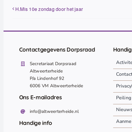
H.Mis 10e zondag door het jaar
Contactgegevens Dorpsraad
Handig
Activi
Secretariaat Dorpsraad
Altweerterheide
Contac
P/a Lindenhof 92
6006 VM Altweerterheide
Privacy
Ons E-mailadres
Peiling
Nieuw
info@altweerterheide.nl
Aanmel
Handige info