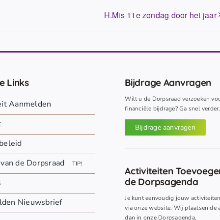
H.Mis 11e zondag door het jaar
e Links
Bijdrage Aanvragen
Wilt u de Dorpsraad verzoeken vo
teit Aanmelden
financiële bijdrage? Ga snel verder
t
Bijdrage aanvragen
beleid
 van de Dorpsraad
TIP!
Activiteiten Toevoeg
de Dorpsagenda
s
Je kunt eenvoudig jouw activiteite
den Nieuwsbrief
via onze website. Wij plaatsen de a
dan in onze Dorpsagenda.