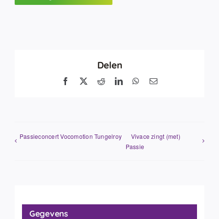
Delen
Facebook
X
Reddit
LinkedIn
WhatsApp
E-
mail
Passieconcert Vocomotion Tungelroy
Vivace zingt (met)
Passie
Gegevens