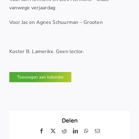
vanwege verjaardag
Voor Jac en Agnes Schuurman – Grooten
Koster B. Lamerikx. Geen lector.
Toevoegen aan kalender
Delen
Facebook
X
Reddit
LinkedIn
WhatsApp
E-
mail