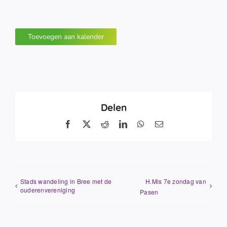
Toevoegen aan kalender
Delen
Facebook
X
Reddit
LinkedIn
WhatsApp
E-
mail
Stads wandeling in Bree met de
H.Mis 7e zondag van
ouderenvereniging
Pasen