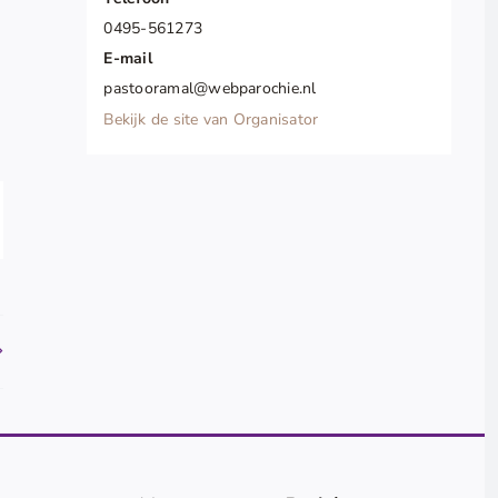
0495-561273
E-mail
pastooramal@webparochie.nl
Bekijk de site van Organisator
pp
il