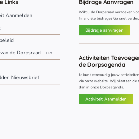
e Links
Bijdrage Aanvragen
Wilt u de Dorpsraad verzoeken vo
teit Aanmelden
financiële bijdrage? Ga snel verder
t
Bijdrage aanvragen
beleid
 van de Dorpsraad
TIP!
Activiteiten Toevoeg
de Dorpsagenda
s
Je kunt eenvoudig jouw activiteite
den Nieuwsbrief
via onze website. Wij plaatsen de a
dan in onze Dorpsagenda.
Activiteit Aanmelden