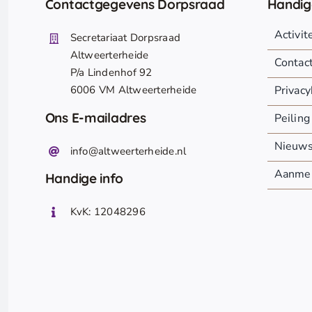
Contactgegevens Dorpsraad
Handig
Activi
Secretariaat Dorpsraad
Altweerterheide
Contac
P/a Lindenhof 92
6006 VM Altweerterheide
Privacy
Ons E-mailadres
Peiling
Nieuw
info@altweerterheide.nl
Aanmel
Handige info
KvK: 12048296