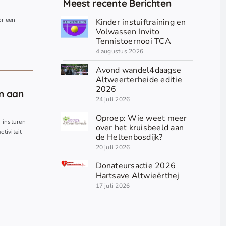
Meest recente Berichten
or een
Kinder instuiftraining en
.
Volwassen Invito
Tennistoernooi TCA
4 augustus 2026
Avond wandel4daagse
Altweerterheide editie
2026
en aan
24 juli 2026
Oproep: Wie weet meer
n insturen
over het kruisbeeld aan
ctiviteit
de Heltenbosdijk?
20 juli 2026
Donateursactie 2026
Hartsave Altwieërthej
17 juli 2026