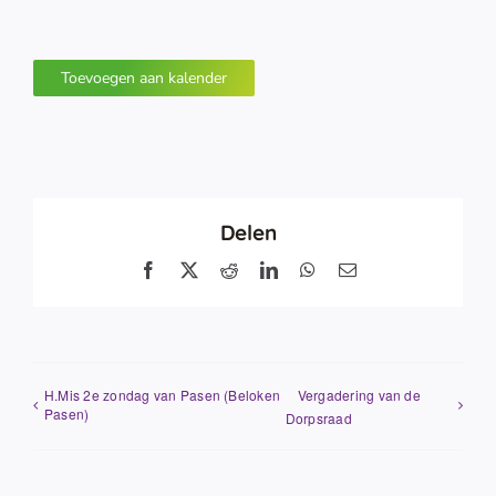
Toevoegen aan kalender
Delen
Facebook
X
Reddit
LinkedIn
WhatsApp
E-
mail
H.Mis 2e zondag van Pasen (Beloken
Vergadering van de
Pasen)
Dorpsraad