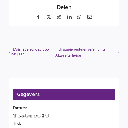
Delen
Facebook
X
Reddit
LinkedIn
WhatsApp
E-
mail
H.Mis, 23e zondag door
Uitstapje ouderenvereniging
het jaar
Altweerterheide
Gegevens
Datum:
15 september 2024
Tijd: