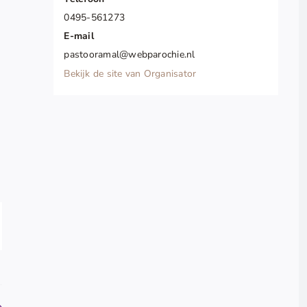
0495-561273
E-mail
pastooramal@webparochie.nl
Bekijk de site van Organisator
pp
il