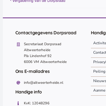
Vergadering van de Dorpsraad
Contactgegevens Dorpsraad
Handig
Activi
Secretariaat Dorpsraad
Altweerterheide
Contac
P/a Lindenhof 92
6006 VM Altweerterheide
Privacy
Ons E-mailadres
Peiling
Nieuw
info@altweerterheide.nl
Aanmel
Handige info
KvK: 12048296