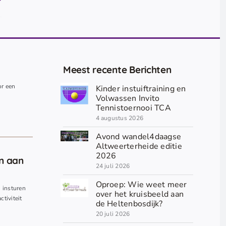
Meest recente Berichten
or een
Kinder instuiftraining en
.
Volwassen Invito
Tennistoernooi TCA
4 augustus 2026
Avond wandel4daagse
Altweerterheide editie
2026
en aan
24 juli 2026
Oproep: Wie weet meer
n insturen
over het kruisbeeld aan
ctiviteit
de Heltenbosdijk?
20 juli 2026