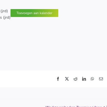
(jrd)
Toevoegen aan kalender
 (jrd)
Facebook
X
Reddit
LinkedIn
WhatsA
E-
ma