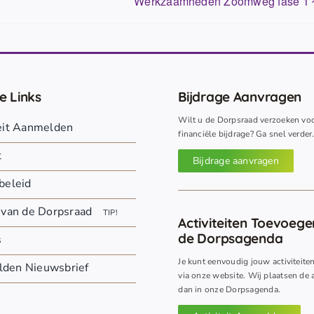
Werkzaamheden Zoomweg fase 1
e Links
Bijdrage Aanvragen
Wilt u de Dorpsraad verzoeken vo
teit Aanmelden
financiële bijdrage? Ga snel verder
t
Bijdrage aanvragen
beleid
 van de Dorpsraad
TIP!
Activiteiten Toevoeg
de Dorpsagenda
s
Je kunt eenvoudig jouw activiteite
den Nieuwsbrief
via onze website. Wij plaatsen de a
dan in onze Dorpsagenda.