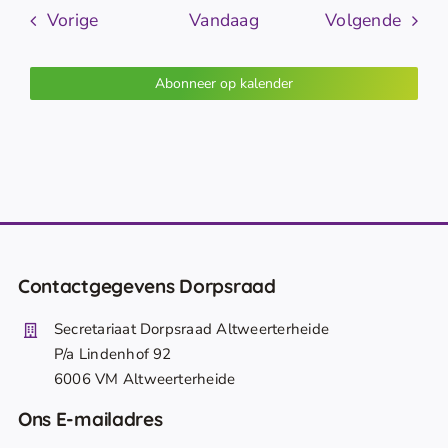
Evenementen
Even
Vorige
Vandaag
Volgende
Abonneer op kalender
Contactgegevens Dorpsraad
Secretariaat Dorpsraad Altweerterheide
P/a Lindenhof 92
6006 VM Altweerterheide
Ons E-mailadres